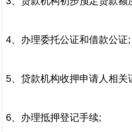
3、贷款机构初步预定贷款额度
4、办理委托公证和借款公证;
5、贷款机构收押申请人相关证
6、办理抵押登记手续;