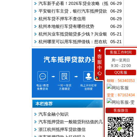
汽车新手必看！2026车贷全攻略（抵
06-29
时放款。浙M车牌也能贷款了！
平安银行车主贷，银行汽车抵押贷款
06-29
押/按揭/压车）
杭州车贷不押车不查信用
06-29
申请条件
杭州本地银行车贷有哪些优势
06-29
杭州兴业车抵贷能贷多少钱？兴业银
05-21
杭州哪里可以用车抵押借钱：想在杭
05-21
行车抵额度利息怎么样？
州小额贷款？抵押还是无抵押更好？
客服工作时间
周一至周日
9:30 - 22:00
QQ客服
蝈蝈：56340353
雯雯：87162434
本栏推荐
客服微信
汽车金融小知识
汽车抵押贷款一般能贷到估值的几成?
浙江杭州抵押车贷款微信