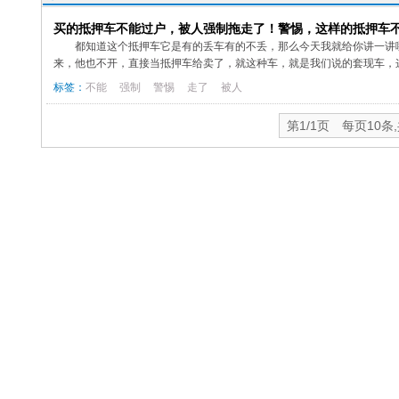
买的抵押车不能过户，被人强制拖走了！警惕，这样的抵押车
都知道这个抵押车它是有的丢车有的不丢，那么今天我就给你讲一讲
来，他也不开，直接当抵押车给卖了，就这种车，就是我们说的套现车，这种
标签：
不能
强制
警惕
走了
被人
第1/1页 每页10条