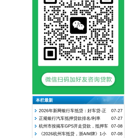
本栏最新
2026年新网银行车抵贷：好车贷-正
07-27
正规银行汽车抵押贷款排名/利率
07-27
规银行汽车抵押贷款，放款快、额度高、押
杭州市按揭车GPS开走贷款，抵押车
07-08
证不押车
《2026杭州车抵贷，浙A/M牌》1小
07-08
也能再贷款了！汽车二次抵押全攻略！