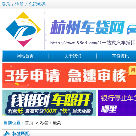
登录
/
注册
/
忘记密码
网站首页
关于我们
车贷资讯
当前位置：
首页
> 标签：最高
标签匹配