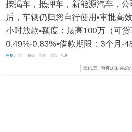
按揭车，抵押车，新能源汽车，公
后，车辆仍归您自行使用▪审批高
小时放款▪额度：最高100万（可贷
0.49%-0.83%▪借款期限：3个月-
标签：
汽车
最高
就能
贷款
抵押
第1/1页 每页10条,共2条